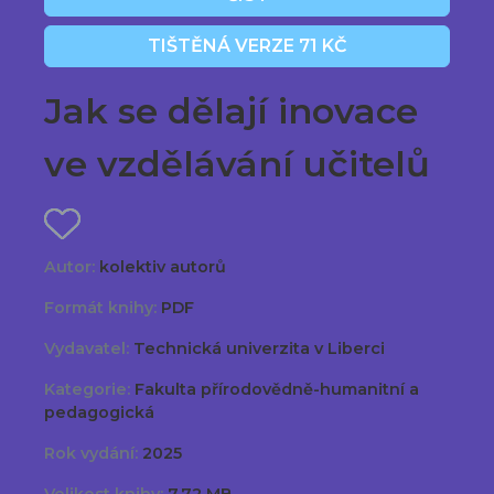
TIŠTĚNÁ VERZE 71 KČ
Jak se dělají inovace
ve vzdělávání učitelů
Autor:
kolektiv autorů
Formát knihy:
PDF
Vydavatel:
Technická univerzita v Liberci
Kategorie:
Fakulta přírodovědně-humanitní a
pedagogická
Rok vydání:
2025