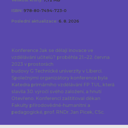
Velikost knihy:
7,72 MB
ISBN:
978-80-7494-723-0
Poslední aktualizace:
6. 8. 2026
Konference Jak se dělají inovace ve
vzdělávání učitelů? proběhla 21.–22. června
2023 v prostorách
budovy G Technické univerzity v Liberci.
Společnými organizátory konference byla
Katedra primárního vzdělávání FP TUL, která
slavila 30. výročí svého založení, a hnutí
Otevřeno. Konferenci zaštiťoval děkan
Fakulty přírodovědně-humanitní a
pedagogické, prof. RNDr. Jan Picek, CSc.