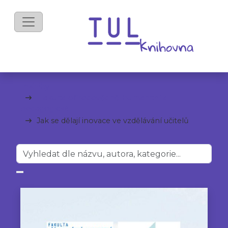
mKnihy
Fakulta přírodovědně-humanitní a
pedagogická
Jak se dělají inovace ve vzdělávání učitelů