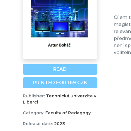
Cílem t
magiste
relevan
předmět
není sp
volitel
READ
PRINTED FOR 169 CZK
Publisher:
Technická univerzita v
Liberci
Category:
Faculty of Pedagogy
Release date:
2023