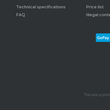
Technical specifications
Price list
FAQ
Illegal cont
This site is p