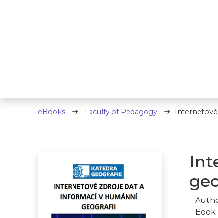
eBooks
Faculty of Pedagogy
Internetové 
Int
geo
Autho
Book 