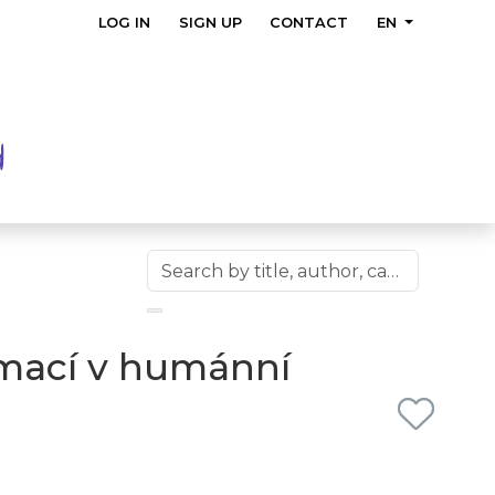
LOG IN
SIGN UP
CONTACT
EN
ormací v humánní