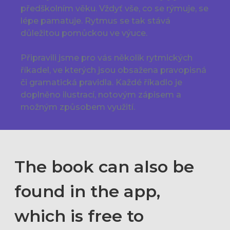
předškolním věku. Vždyť vše, co se rýmuje, se
lépe pamatuje. Rytmus se tak stává
důležitou pomůckou ve výuce.
Připravili jsme pro vás několik rytmických
říkadel, ve kterých jsou obsažena pravopisná
či gramatická pravidla. Každé říkadlo je
doplněno ilustrací, notovým zápisem a
možným způsobem využití.
The book can also be
found in the app,
which is free to