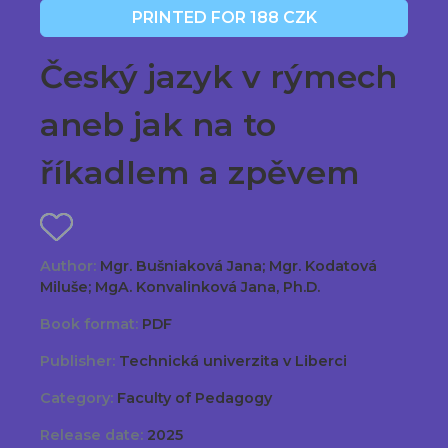
PRINTED FOR 188 CZK
Český jazyk v rýmech
aneb jak na to
říkadlem a zpěvem
Author:
Mgr. Bušniaková Jana; Mgr. Kodatová
Miluše; MgA. Konvalinková Jana, Ph.D.
Book format:
PDF
Publisher:
Technická univerzita v Liberci
Category:
Faculty of Pedagogy
Release date:
2025