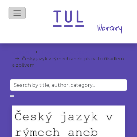
eBooks
Faculty of Pedagogy
Český jazyk v rýmech aneb jak na to říkadlem
a zpěvem