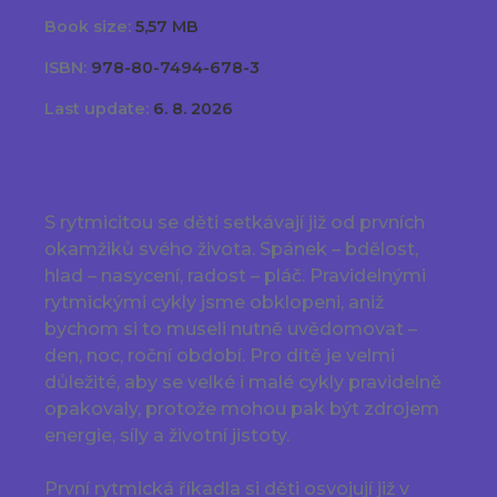
Book size:
5,57 MB
ISBN:
978-80-7494-678-3
Last update:
6. 8. 2026
S rytmicitou se děti setkávají již od prvních
okamžiků svého života. Spánek – bdělost,
hlad – nasycení, radost – pláč. Pravidelnými
rytmickými cykly jsme obklopeni, aniž
bychom si to museli nutně uvědomovat –
den, noc, roční období. Pro dítě je velmi
důležité, aby se velké i malé cykly pravidelně
opakovaly, protože mohou pak být zdrojem
energie, síly a životní jistoty.
První rytmická říkadla si děti osvojují již v