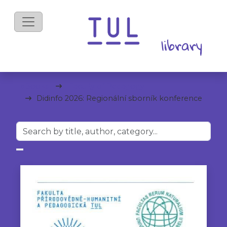
eBooks
Faculty of Pedagogy
Didinfo 2026: Regionální sborník konference