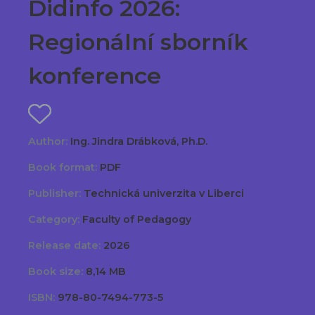
Didinfo 2026:
Regionální sborník
konference
Author:
Ing. Jindra Drábková, Ph.D.
Book format:
PDF
Publisher:
Technická univerzita v Liberci
Category:
Faculty of Pedagogy
Release date:
2026
Book size:
8,14 MB
ISBN:
978-80-7494-773-5