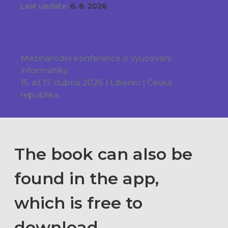
Last update:
6. 8. 2026
Mezinárodní konference o vyučování
informatiky
15. až 17. dubna 2026 | Liberec | Česká
republika
The book can also be
found in the app,
which is free to
download.