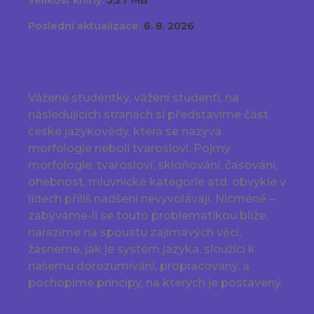
Velikost knihy:
3,27 MB
Poslední aktualizace:
6. 8. 2026
Vážené studentky, vážení studenti, na
následujících stranách si představíme část
české jazykovědy, která se nazývá
morfologie neboli tvarosloví. Pojmy
morfologie, tvarosloví, skloňování, časování,
ohebnost, mluvnické kategorie atd. obvykle v
lidech příliš nadšení nevyvolávají. Nicméně –
zabýváme-li se touto problematikou blíže,
narazíme na spoustu zajímavých věcí,
žasneme, jak je systém jazyka, sloužící k
našemu dorozumívání, propracovaný, a
pochopíme principy, na kterých je postavený.