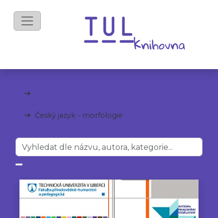
mKnihy
Fakulta přírodovědně-humanitní a
pedagogická
Český jazyk - morfologie