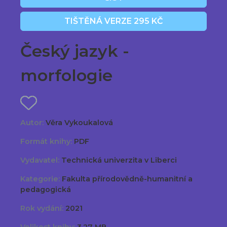
TIŠTĚNÁ VERZE 295 KČ
Český jazyk -
morfologie
Autor:
Věra Vykoukalová
Formát knihy:
PDF
Vydavatel:
Technická univerzita v Liberci
Kategorie:
Fakulta přírodovědně-humanitní a
pedagogická
Rok vydání:
2021