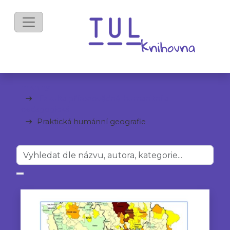
mKnihy
Fakulta přírodovědně-humanitní a
pedagogická
Praktická humánní geografie