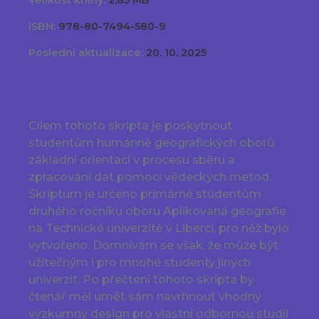
Velikost knihy:
2,85 MB
ISBN:
978-80-7494-580-9
Poslední aktualizace:
20. 10. 2025
Cílem tohoto skripta je poskytnout
studentům humánně geografických oborů
základní orientaci v procesu sběru a
zpracování dat pomocí vědeckých metod.
Skriptum je určeno primárně studentům
druhého ročníku oboru Aplikovaná geografie
na Technické univerzitě v Liberci, pro něž bylo
vytvořeno. Domnívám se však, že může být
užitečným i pro mnohé studenty jiných
univerzit. Po přečtení tohoto skripta by
čtenář měl umět sám navrhnout vhodný
výzkumný design pro vlastní odbornou studii