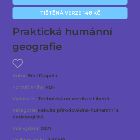
TIŠTĚNÁ VERZE 148 KČ
Praktická humánní
geografie
Autor:
Emil Drápela
Formát knihy:
PDF
Vydavatel:
Technická univerzita v Liberci
Kategorie:
Fakulta přírodovědně-humanitní a
pedagogická
Rok vydání:
2021