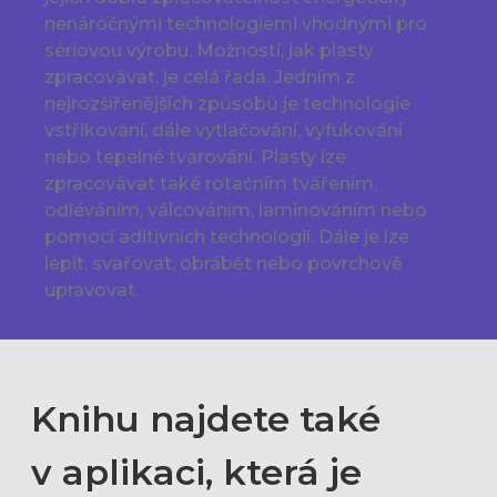
nenáročnými technologiemi vhodnými pro
sériovou výrobu. Možností, jak plasty
zpracovávat, je celá řada. Jedním z
nejrozšířenějších způsobů je technologie
vstřikování, dále vytlačování, vyfukování
nebo tepelné tvarování. Plasty lze
zpracovávat také rotačním tvářením,
odléváním, válcováním, laminováním nebo
pomocí aditivních technologií. Dále je lze
lepit, svařovat, obrábět nebo povrchově
upravovat.
Knihu najdete také
v aplikaci, která je