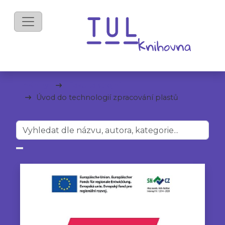
mKnihy
Fakulta strojní
Úvod do technologií zpracování plastů