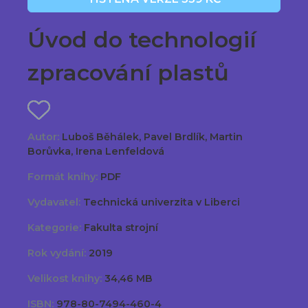
Úvod do technologií
zpracování plastů
Autor:
Luboš Běhálek, Pavel Brdlík, Martin
Borůvka, Irena Lenfeldová
Formát knihy:
PDF
Vydavatel:
Technická univerzita v Liberci
Kategorie:
Fakulta strojní
Rok vydání:
2019
Velikost knihy:
34,46 MB
ISBN:
978-80-7494-460-4