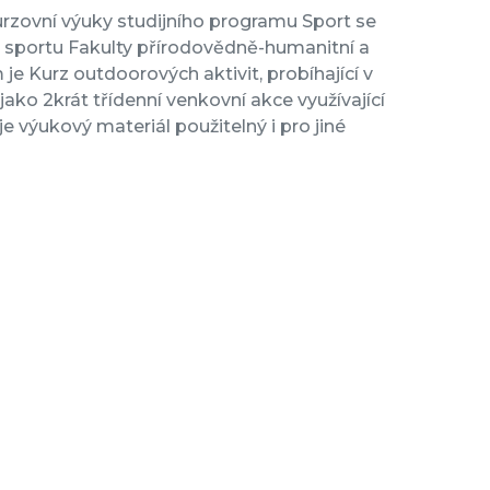
urzovní výuky studijního programu Sport se
a sportu Fakulty přírodovědně-humanitní a
je Kurz outdoorových aktivit, probíhající v
ko 2krát třídenní venkovní akce využívající
 je výukový materiál použitelný i pro jiné