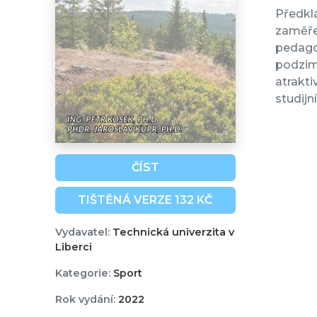
Předklá
zaměřen
pedagog
podzimn
atrakti
studijn
ČÍST
TIŠTĚNÁ VERZE 132 KČ
Vydavatel:
Technická univerzita v
Liberci
Kategorie:
Sport
Rok vydání:
2022