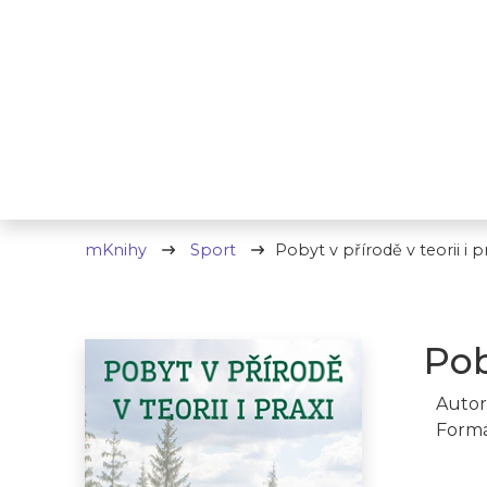
mKnihy
Sport
Pobyt v přírodě v teorii i p
Pob
Autor
Formá