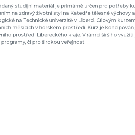
daný studijní materiál je primárně určen pro potřeby k
ím na zdravý životní styl na Katedře tělesné výchovy 
ické na Technické univerzitě v Liberci. Cílovým kurzem 
ích měsících v horském prostředí. Kurz je koncipován ja
vního prostředí Libereckého kraje. V rámci širšího využití
í programy, či pro širokou veřejnost.