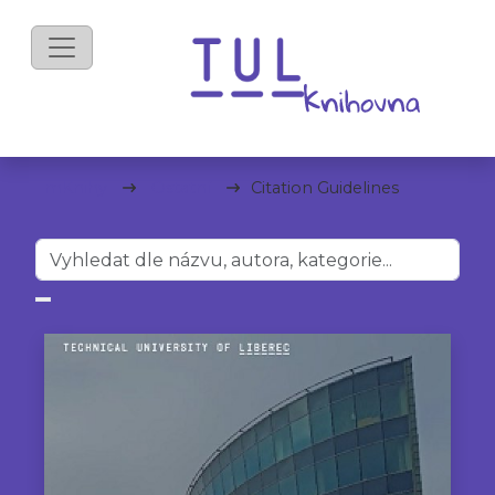
mKnihy
Ostatní
Citation Guidelines