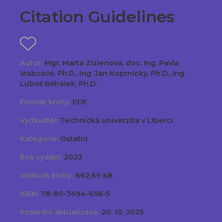
Citation Guidelines
Autor:
Mgr. Marta Zizienová, doc. Ing. Pavla
Vrabcová, Ph.D., Ing. Jan Koprnický, Ph.D., Ing.
Luboš Běhálek, Ph.D.
Formát knihy:
PDF
Vydavatel:
Technická univerzita v Liberci
Kategorie:
Ostatní
Rok vydání:
2023
Velikost knihy:
662,69 kB
ISBN:
78-80-7494-658-5
Poslední aktualizace:
20. 10. 2025