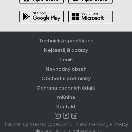
Technická specifikace
Nejčastější dotazy
Ceník
Nevhodný obsah
Obchodní podmínky
Ochrana osobních údajů
mKniha
Kontakt
This site is protected by reCAPTCHA and the Google
Privacy
Policy
and
Terms of Service
apply.