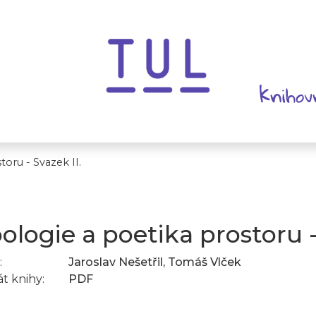
oru - Svazek II.
ologie a poetika prostoru -
:
Jaroslav Nešetřil, Tomáš Vlček
t knihy:
PDF