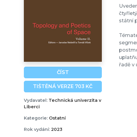
Uvedené
čtyřle
státní
Témate
segment
postmo
uplatňu
řadě v 
ČÍST
TIŠTĚNÁ VERZE 703 KČ
Vydavatel:
Technická univerzita v
Liberci
Kategorie:
Ostatní
Rok vydání:
2023