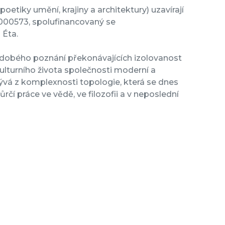
oetiky umění, krajiny a architektury) uzavírají
2000573, spolufinancovaný se
 Éta.
obého poznání překonávajících izolovanost
kulturního života společnosti moderní a
vá z komplexnosti topologie, která se dnes
rčí práce ve vědě, ve filozofii a v neposlední