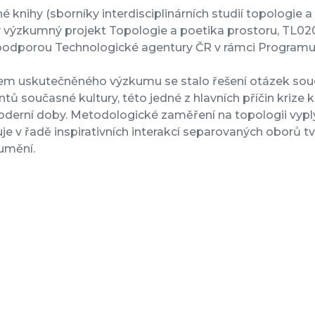
 knihy (sborníky interdisciplinárních studií topologie a p
tý výzkumný projekt Topologie a poetika prostoru, TL0
 podporou Technologické agentury ČR v rámci Programu
m uskutečněného výzkumu se stalo řešení otázek soud
ů současné kultury, této jedné z hlavních příčin krize 
derní doby. Metodologické zaměření na topologii vyplý
je v řadě inspirativních interakcí separovaných oborů tvů
umění.