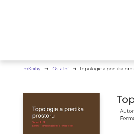
mKnihy
Ostatní
Topologie a poetika prost
Top
Autor
Formá