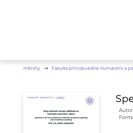
mKnihy
Fakulta přírodovědně-humanitní a p
Spe
Autor
Formá