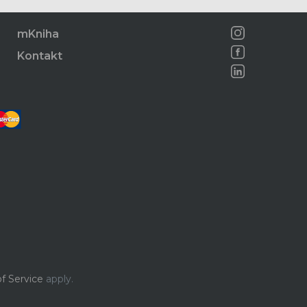
mKniha
Kontakt
f Service
apply.