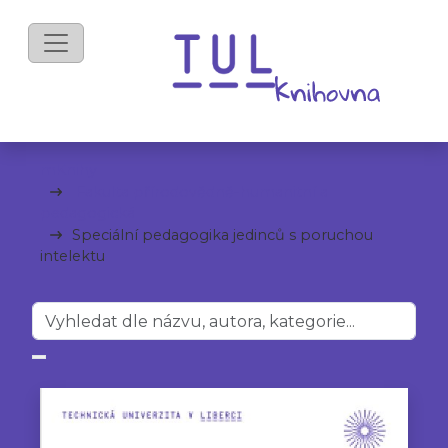
mKnihy
Fakulta přírodovědně-humanitní a
pedagogická
Speciální pedagogika jedinců s poruchou
intelektu