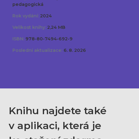
pedagogická
Rok vydání:
2024
Velikost knihy:
2,24 MB
ISBN:
978-80-7494-692-9
Poslední aktualizace:
6. 8. 2026
Knihu najdete také
v aplikaci, která je