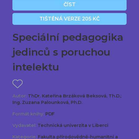
ČÍST
TIŠTĚNÁ VERZE 205 KČ
Speciální pedagogika
jedinců s poruchou
intelektu
Autor:
ThDr. Kateřina Brzáková Beksová, Th.D.;
Ing. Zuzana Palounková, Ph.D.
Formát knihy:
PDF
Vydavatel:
Technická univerzita v Liberci
Kategorie:
Fakulta přírodovědně-humanitní a