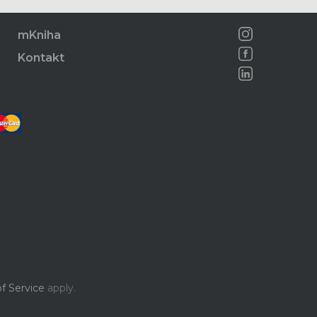
mKniha
Kontakt
f Service
apply.