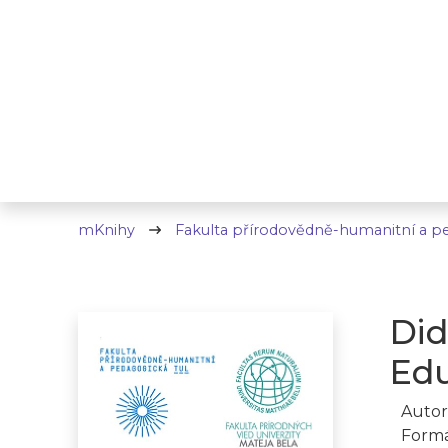
mKnihy
Fakulta přírodovědně-humanitní a p
Did
Edu
Autor
Formá