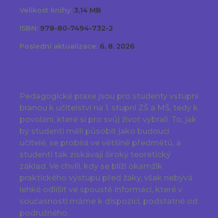
Velikost knihy:
3,14 MB
ISBN:
978-80-7494-732-2
Poslední aktualizace:
6. 8. 2026
Pedagogické praxe jsou pro studenty vstupní
branou k učitelství na 1. stupni ZŠ a MŠ, tedy k
povolání, které si pro svůj život vybrali. To, jak
by studenti měli působit jako budoucí
učitelé, se probírá ve většině předmětů, a
studenti tak získávají široký teoretický
základ. Ve chvíli, kdy se blíží okamžik
praktického výstupu před žáky, však nebývá
lehké odlišit ve spoustě informací, které v
současnosti máme k dispozici, podstatné od
podružného.