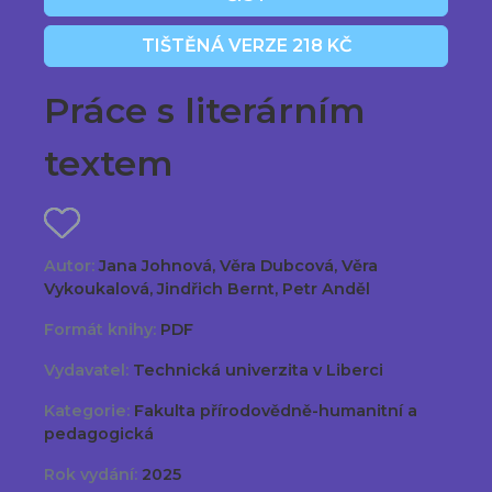
TIŠTĚNÁ VERZE 218 KČ
Práce s literárním
textem
Autor:
Jana Johnová, Věra Dubcová, Věra
Vykoukalová, Jindřich Bernt, Petr Anděl
Formát knihy:
PDF
Vydavatel:
Technická univerzita v Liberci
Kategorie:
Fakulta přírodovědně-humanitní a
pedagogická
Rok vydání:
2025