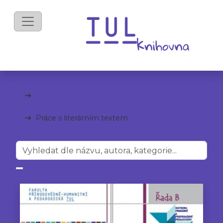
mKnihy
Fakulta přírodovědně-humanitní a
pedagogická
Práce s literárním textem