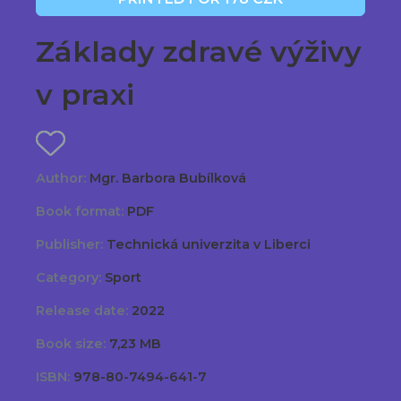
Základy zdravé výživy
v praxi
Author:
Mgr. Barbora Bubílková
Book format:
PDF
Publisher:
Technická univerzita v Liberci
Category:
Sport
Release date:
2022
Book size:
7,23 MB
ISBN:
978-80-7494-641-7