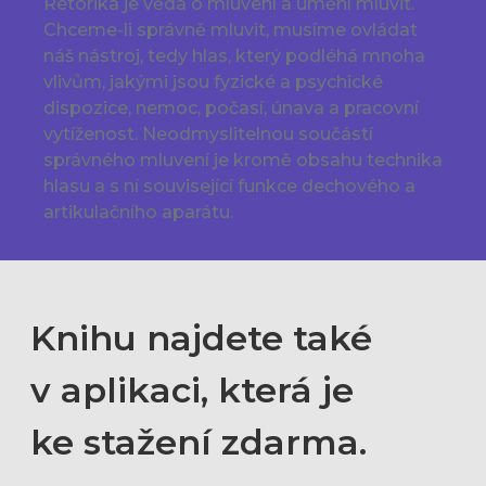
Rétorika je věda o mluvení a umění mluvit.
Chceme-li správně mluvit, musíme ovládat
náš nástroj, tedy hlas, který podléhá mnoha
vlivům, jakými jsou fyzické a psychické
dispozice, nemoc, počasí, únava a pracovní
vytíženost. Neodmyslitelnou součástí
správného mluvení je kromě obsahu technika
hlasu a s ní související funkce dechového a
artikulačního aparátu.
Knihu najdete také
v aplikaci, která je
ke stažení zdarma.