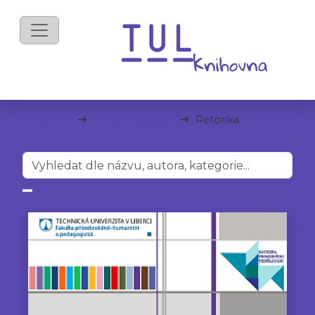
mKnihy
Edice Lanovka
Rétorika