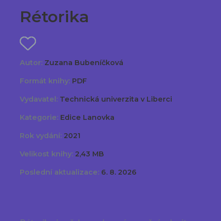
Rétorika
Autor:
Zuzana Bubeníčková
Formát knihy:
PDF
Vydavatel:
Technická univerzita v Liberci
Kategorie:
Edice Lanovka
Rok vydání:
2021
Velikost knihy:
2,43 MB
Poslední aktualizace:
6. 8. 2026