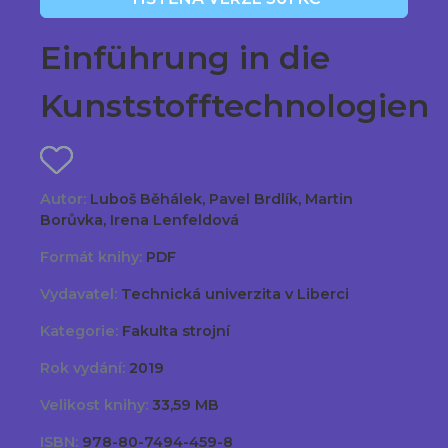
Einführung in die
Kunststofftechnologien
Autor:
Luboš Běhálek, Pavel Brdlík, Martin
Borůvka, Irena Lenfeldová
Formát knihy:
PDF
Vydavatel:
Technická univerzita v Liberci
Kategorie:
Fakulta strojní
Rok vydání:
2019
Velikost knihy:
33,59 MB
ISBN:
978-80-7494-459-8