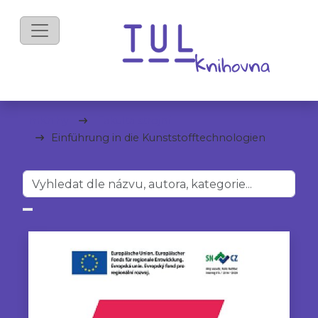
mKnihy
Fakulta strojní
Einführung in die Kunststofftechnologien